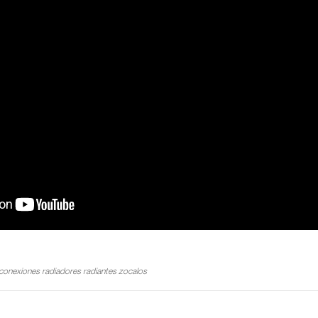
conexiones
radiadores
radiantes
zocalos