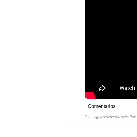
Comentarios
Tags:
agua
calefaccion
caño Pex