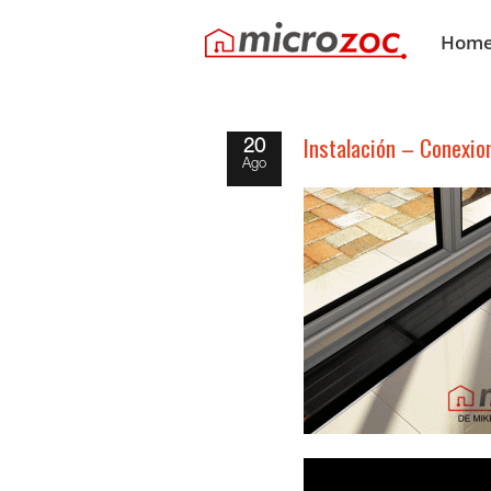
Hom
Instalación – Conexio
20
Ago